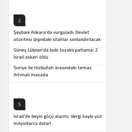
2
Şeybani Ankara’da vurguladı: Devlet
3
otoritesi dışındaki silahlar sonlandırılacak
Güney Lübnan’da bubi tuzaklı patlama: 2
4
İsrail askeri öldü
Suriye ile Hizbullah arasındaki temas
ihtimali masada
5
İsrail’de beyin göçü alarmı: Vergi kaybı yüz
milyonlarca dolar!