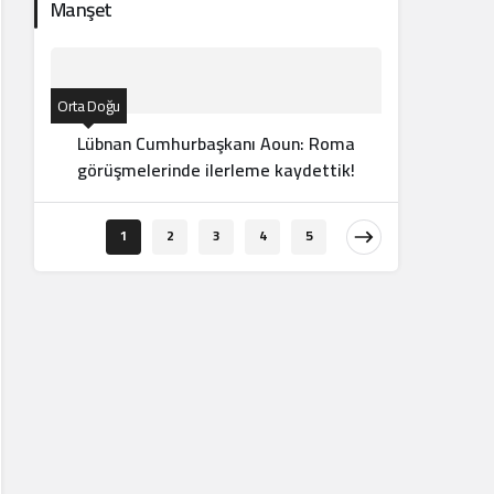
Manşet
Orta Doğu
Lübnan Cumhurbaşkanı Aoun: Roma
görüşmelerinde ilerleme kaydettik!
Orta Doğu
1
2
3
4
5
Şeyban
ot