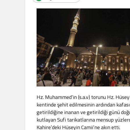
.
Hz. Muhammed’in (s.a.v) torunu Hz. Hüseyin
kentinde şehit edilmesinin ardından kafası
getirildiğine inanan ve getirildiği günü d
kutlayan Sufi tarikatlarına mensup yüzlerc
Kahire’deki Hüseyin Camii’ne akın etti.