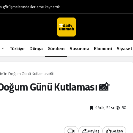
görüşmelerinde ilerleme kaydettik!
Türkiye
Dünya
Gündem
Savunma
Ekonomi
Siyaset
yin’in Doğum Günü Kutlaması 📸
n Doğum Günü Kutlaması 📸
44dk, 51sn
80
0
Paylaş
Beğen