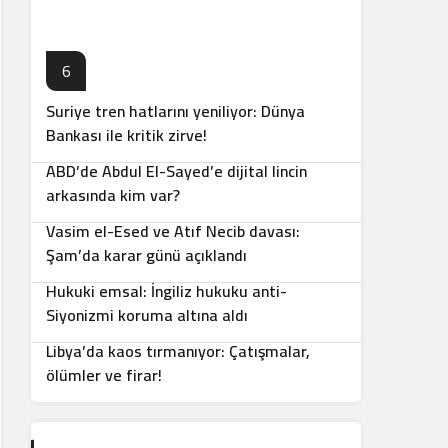
6
Suriye tren hatlarını yeniliyor: Dünya
7
Bankası ile kritik zirve!
ABD’de Abdul El-Sayed’e dijital lincin
8
arkasında kim var?
Vasim el-Esed ve Atıf Necib davası:
9
Şam’da karar günü açıklandı
Hukuki emsal: İngiliz hukuku anti-
10
Siyonizmi koruma altına aldı
Libya’da kaos tırmanıyor: Çatışmalar,
ölümler ve firar!