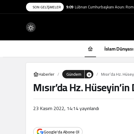
9:09
Lübnan Cumhurbaşkanı Aoun: Roma 
SON GELIŞMELER
Mod
değiştir
İslam Dünyası
Haberler
Gündem
Mısır’da Hz. Hüse
Mısır’da Hz. Hüseyin’i
.
23 Kasım 2022, 14:14
yayınlandı
Google'da Abone Ol